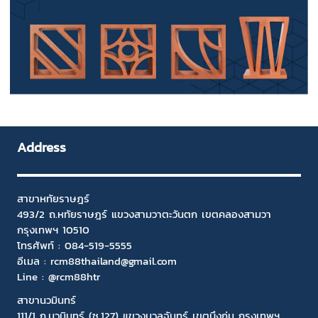
Address
สาขาหทัยราษฎร์
493/2 ถ.หทัยราษฎร์ แขวงสามวาตะวันตก เขตคลองสามวา
กรุงเทพฯ 10510
โทรศัพท์ :
084-519-5555
อีเมล :
rcm88thailand@gmail.com
Line : @rcm88htr
สาขานวมินทร์
111/1 ถ.นวมินทร์ (ซ.127) แขวงนวลจันทร์ เขตบึงกุ่ม กรุงเทพฯ