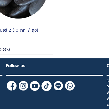
บอร์ 2 (10 กก. / ถุง)
(-26%)
Follow us
C
F
P
W
W
E