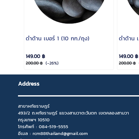
ดำด้าน เบอร์ 1 (10 กก./ถุง)
ดำด้าน เ
149.00 ฿
149.00 ฿
(-26%)
200.00 ฿
200.00 ฿
Address
สาขาหทัยราษฎร์
493/2 ถ.หทัยราษฎร์ แขวงสามวาตะวันตก เขตคลองสามวา
กรุงเทพฯ 10510
โทรศัพท์ :
084-519-5555
อีเมล :
rcm88thailand@gmail.com