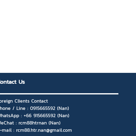
ontact Us
oreign Clients Contact
hone / Line : 0915665592 (Nan)
hatsApp : +66 915665592 (Nan)
eChat : rcm88htrnan (Nan)
-mail : rcm88.htr.nan@gmail.com