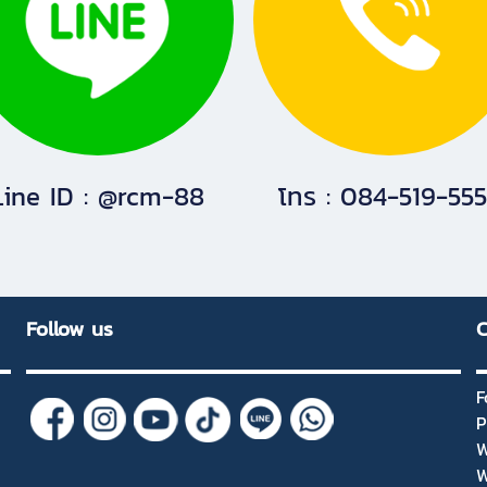
Line ID : @rcm-88
โทร : 084-519-55
Follow us
C
F
P
W
W