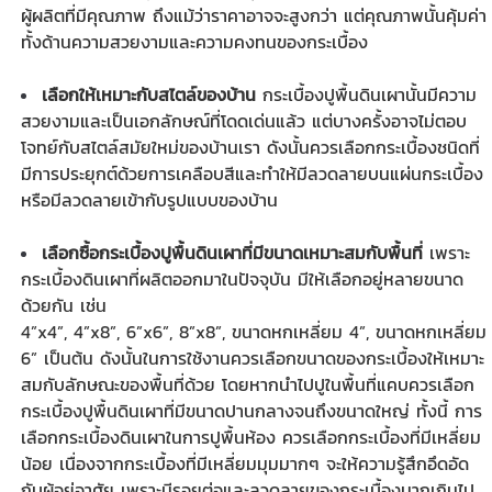
ผู้ผลิตที่มีคุณภาพ ถึงแม้ว่าราคาอาจจะสูงกว่า แต่คุณภาพนั้นคุ้มค่า
ทั้งด้านความสวยงามและความคงทนของกระเบื้อง
เลือกให้เหมาะกับสไตล์ของบ้าน
กระเบื้องปูพื้นดินเผา
นั้นมีความ
สวยงามและเป็นเอกลักษณ์ที่โดดเด่นแล้ว แต่บางครั้งอาจไม่ตอบ
โจทย์กับสไตล์สมัยใหม่ของบ้านเรา ดังนั้นควรเลือกกระเบื้องชนิดที่
มีการประยุกต์ด้วยการเคลือบสีและทำให้มีลวดลายบนแผ่นกระเบื้อง
หรือมีลวดลายเข้ากับรูปแบบของบ้าน
เลือกซื้อ
กระเบื้องปูพื้นดินเผา
ที่มีขนาดเหมาะสมกับพื้นที่
เพราะ
กระเบื้องดินเผาที่ผลิตออกมาในปัจจุบัน มีให้เลือกอยู่หลายขนาด
ด้วยกัน เช่น
4”x4”, 4”x8”, 6”x6”, 8”x8”, ขนาดหกเหลี่ยม 4”, ขนาดหกเหลี่ยม
6” เป็นต้น ดังนั้นในการใช้งานควรเลือกขนาดของกระเบื้องให้เหมาะ
สมกับลักษณะของพื้นที่ด้วย โดยหากนำไปปูในพื้นที่แคบควรเลือก
กระเบื้องปูพื้นดินเผา
ที่มีขนาดปานกลางจนถึงขนาดใหญ่ ทั้งนี้ การ
เลือกกระเบื้องดินเผาในการปูพื้นห้อง ควรเลือกกระเบื้องที่มีเหลี่ยม
น้อย เนื่องจากกระเบื้องที่มีเหลี่ยมมุมมากๆ จะให้ความรู้สึกอึดอัด
กับผู้อยู่อาศัย เพราะมีรอยต่อและลวดลายของกระเบื้องมากเกินไป