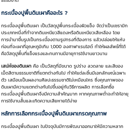
กระเบื้องปูพื้นดินเผา
คืออะไร ?
กระเบื้องปูพื้นดินเผา
เป็นวัสดุปูพื้นกระเบื้องผิวแข็ง จัดว่าเป็นเซรามิก
ประเภทหนึ่งที่ทำจากดินเหนียวสีแดงหรือดินเหนียวเสีเหลือง โดย
การนำมาขึ้นรูปเป็นกระเบื้องตามรูปทรงที่ต้องการ แล้วปล่อยให้แห้ง
ก่อนที่จะเผาที่อุณหภูมิเกิน 1,000 องศาฟาเรนไฮต์ ทำให้ผลลัพธ์ที่ได้
คือวัสดุปูพื้นที่แข็งแรงและทนทานมีอายุการใช้งานยาวนาน
เสน่ห์ของดินเผา
คือ เป็นวัสดุที่มีขนาด รูปร่าง ลวดลาย และสีของ
เม็ดสีตามธรรมชาติที่แตกต่างกันไป ทำให้แต่ละชิ้นมีเอกลักษณ์เฉพาะ
ตัว เสมือนเป็นผลงานศิลปะธรรมชาติไม่เหมือนใคร ซึ่งคุณภาพของ
ดินเผามีความแตกต่างกันไปขึ้นอยู่กับวิธีการผลิต การเลือกซื้อ
กระเบื้องปูพื้นดินเผาจึงมีความสำคัญมาก หากคุณภาพต่ำจะทำให้อายุ
การใช้งานสั้นและเกิดความเสียหายได้ง่าย
หลักการเลือก
กระเบื้องปูพื้นดินเผา
เกรดคุณภาพ
กระเบื้องปูพื้นดินเผา
ในปัจจุบันมีการพัฒนาออกมาให้มีความหลาก