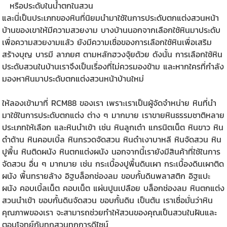
หรือประดับในน้ำตกในสวน
และนี่เป็นประเภทของหินที่นิยมนำมาใช้ในการประดับตกแต่งสวนหน้า
บ้านของเขาให้มีความสวยงาม บางบ้านนอกจากเลือกใช้หินมาประดับ
เพื่อความสวยงามแล้ว ยังมีความเชื่อของการเลือกใช้หินเพื่อเสริม
สร้างบุญ บารมี ลาภยศ ตามหลักฮวงจุ้ยด้วย ดังนั้น การเลือกใช้
หิน
ประดับสวน
ในบ้านเราจึงเป็นเรื่องที่ไม่ควรมองข้าม และหากใครที่กำลัง
มองหาหินมาประดับตกแต่งสวนหน้าบ้านใหม่
ให้ลองเข้ามาที่ RCM88 ของเรา เพราะเราเป็นผู้จัดจำหน่าย หินที่นำ
มาใช้ในการประดับตกแต่ง ต่าง ๆ มากมาย เราขายหินธรรมชาติหลาย
ประเภทให้เลือก และหินนำเข้า เช่น หินลูกเต๋า แกรนิตเน็ต หินขาว หิน
ดำด้าน หินคอบเบิ้ล หินกรวดจัดสวน หินดำเงาบาหลี
หินจัดสวน
หิน
ปูพื้น หินติดผนัง หินตกแต่งผนัง นอกจากนี้เรายังมีสินค้าที่ใช้ในการ
จัดสวน อื่น ๆ มากมาย เช่น กระเบื้องปูพื้นดินเผา กระเบื้องดินเผาติด
ผนัง พื้นทรายล้าง อิฐบล็อกช่องลม ขอบกั้นดินพลาสติก อิฐแปะ
ผนัง คอบเบิ้ลเน็ต คอบเน็ต แผ่นปูนเปลือย บล็อกช่องลม หินตกแต่ง
สวนนำเข้า ขอบกั้นดินจัดสวน ขอบกั้นดิน เป็นต้น เราเชื่อมั่นว่าหิน
คุณภาพของเรา จะสามารถช่วยทำให้สวนของคุณเป็นสวนในฝันและ
ตอบโจทย์กับทุกสวนทุกการดีไซน์