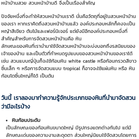
หน้าบ้านสวย สวนหน้าบ้านดี จึงเป็นเรื่องสำคัญ
ปัจจัยหนึ่งที่จะทำให้สวนหน้าบ้านเราดี นั่นคือวัตถุที่อยู่ในสวนหน้าบ้าน
ของเรา หากเราคิดถึงสวนหน้าบ้านแล้ว องค์ประกอบหลักก็คงจะเป็น
หญ้าสีเขียว ต้นไม้และเฟอร์นิเจอร์ แต่ยังมีอีกองค์ประกอบหนึ่งที่
สำคัญสำหรับการจัดสวนหน้าบ้านคือ หิน
ลักษณะของหินที่เรานำมาใช้จัดสวนหน้าบ้านจะบ่งบอกถึงรสนิยมของ
เจ้าของบ้าน และเป็นตัวที่กำหนดรูปแบบของสวนหน้าบ้านของเราได้
เช่น สวนแบบญี่ปุ่นก็จะใช้ก้อนหิน white castle หรือก้อนกรวดสีขาว
ชิ้นเล็ก ๆ หรือการจัดสวนแบบ tropical ก็อาจจะใช้แผ่นหิน หรือ หิน
ก้อนโตชิ้นใหญ่ก็ได้ เป็นต้น
วันนี้ เราลองมาทำความรู้จักประเภทของหินที่นำมาจัดสวน
ว่ามีอะไรบ้าง
หินก้อนประดับ
เป็นลักษณะของก้อนหินขนาดใหญ่ มีรูปทรงแตกต่างกันไป แต่มี
ลักษณะเด่นของความงามสะดุดตา ส่วนใหญ่นิยมใช้จัดสวนโดยการ