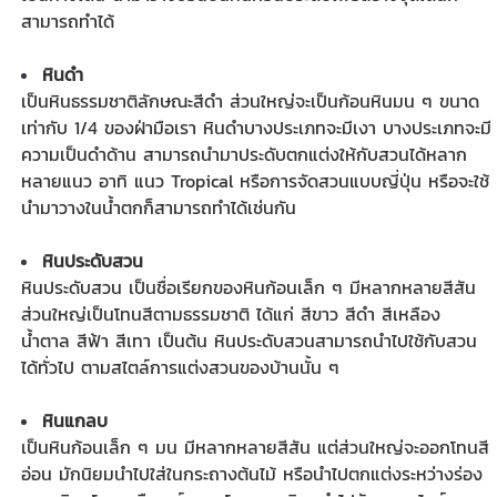
สามารถทำได้
หินดำ
เป็นหินธรรมชาติลักษณะสีดำ ส่วนใหญ่จะเป็นก้อนหินมน ๆ ขนาด
เท่ากับ 1/4 ของฝ่ามือเรา หินดำบางประเภทจะมีเงา บางประเภทจะมี
ความเป็นดำด้าน สามารถนำมาประดับตกแต่งให้กับสวนได้หลาก
หลายแนว อาทิ แนว Tropical หรือการจัดสวนแบบญี่ปุ่น หรือจะใช้
นำมาวางในน้ำตกก็สามารถทำได้เช่นกัน
หินประดับสวน
หินประดับสวน เป็นชื่อเรียกของหินก้อนเล็ก ๆ มีหลากหลายสีสัน
ส่วนใหญ่เป็นโทนสีตามธรรมชาติ ได้แก่ สีขาว สีดำ สีเหลือง
น้ำตาล สีฟ้า สีเทา เป็นต้น
หินประดับสวน
สามารถนำไปใช้กับสวน
ได้ทั่วไป ตามสไตล์การแต่งสวนของบ้านนั้น ๆ
หินแกลบ
เป็นหินก้อนเล็ก ๆ มน มีหลากหลายสีสัน แต่ส่วนใหญ่จะออกโทนสี
อ่อน มักนิยมนำไปใส่ในกระถางต้นไม้ หรือนำไปตกแต่งระหว่างร่อง