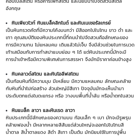
คอบเบิลสโตน หรือคาร์เพทสโตน และนิยมนำไปจัดสวนสไตล์
อังกฤษ
หินเพียวไวท์ หินแบล็คลิกไนต์ และหินเนเชอรัลเกรย์
เป็นหินกรวดคัดที่มีความโค้งมนกว่า มีสีออกไปในโทน ขาว ดำ และ
เทา คุณสมบัติของหินประเภทนี้ที่คนนำไปจัดสวนคือลักษณะของ
การมีความทน ไม่แหลมคม เดินแล้วไม่เจ็บ จึงมีส่วนช่วยในการนวด
เท้าเสมือนกับการทำสปาแบบย่อม ๆ ได้ แต่หินประเภทนี้มักจะมี
การนำเข้าหรือมีความพิเศษในการสรรหา จึงมักมีราคาค่อนข้างสูง
หินคลาวด์สโตน และหินโอลีฟสโตน
เป็นก้อนหินที่มีความมุม มีเหลี่ยม มีความแหลมคม ลักษณะคล้าย
กับหินที่นำไปก่อสร้าง ส่วนใหญ่มีสีเทา ปัจจุบันมักจะเห็นนำมา
ประดับตกแต่งในตะแกรง หรือ วางบนพื้นที่น้ำล้น หรือน้ำตกในสวน
หินแบล็ค ลาวา และหินเรด ลาวา
หินประเภทนี้มีลักษณะของความมน ก้อนเล็ก ๆ เบา มักจะมีรูพรุน
คล้ายฟองน้ำ มีหลากหลายสีสันแต่ส่วนใหญ่จะออกไปในโทนสี
น้ำตาล สีน้ำตาลแดง สีดำ สีเทา เป็นต้น มักนิยมใช้ในการปูพื้น