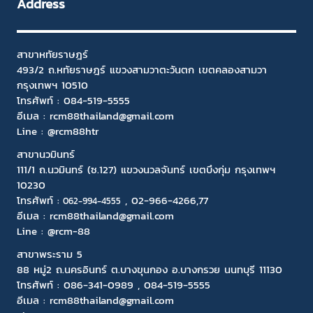
Address
สาขาหทัยราษฎร์
493/2 ถ.หทัยราษฎร์ แขวงสามวาตะวันตก เขตคลองสามวา
กรุงเทพฯ 10510
โทรศัพท์ :
084-519-5555
อีเมล :
rcm88thailand@gmail.com
Line : @rcm88htr
สาขานวมินทร์
111/1 ถ.นวมินทร์ (ซ.127) แขวงนวลจันทร์ เขตบึงกุ่ม กรุงเทพฯ
10230
โทรศัพท์ :
,
02-966-4266
,77
06
2-994-4555
อีเมล :
rcm88thailand@gmail.com
Line :
@rcm-88
สาขาพระราม 5
88 หมู่2 ถ.นครอินทร์ ต.บางขุนกอง อ.บางกรวย นนทบุรี 11130
โทรศัพท์ :
086-341-0989
,
084-519-5555
อีเมล :
rcm88thailand@gmail.com