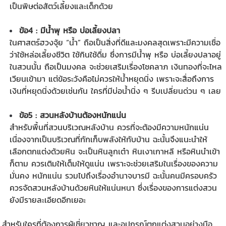
เป็นพิษต่อสัตว์เลี้ยงและเด็กด้วย
ข้อ4 : มีน้ำพุ หรือ บ่อเลี้ยงปลา
ในศาสตร์ฮวงจุ้ย “น้ำ” ถือเป็นสิ่งที่ดีและมงคลสุดเพราะมีความเชื่อ
ว่าใช้หล่อเลี้ยงชีวิต ใช้กินใช้ดื่ม ซึ่งการมีน้ำพุ หรือ บ่อเลี้ยงปลาอยู่
ในสวนนั้น ถือเป็นมงคล จะช่วยเสริมเรื่องโชคลาภ เงินทองที่จะไหล
เวียนเข้ามา แต่ข้อระวังคือไม่ควรให้น้ำหยุดนิ่ง เพราะจะสื่อถึงการ
เงินที่หยุดนิ่งด้วยเช่นกัน ใครที่มีบ่อน้ำนิ่ง ๆ รีบเปลี่ยนด่วน ๆ เลย
ข้อ5 : สวนหลังบ้านต้องหนักแน่น
สำหรับพื้นที่สวนบริเวณหลังบ้าน ควรที่จะต้องมีความหนักแน่น
เนื่องจากเป็นบริเวณที่กักเก็บพลังให้กับบ้าน ฉะนั้นจึงแนะนำให้
เลือกตกแต่งด้วยหิน จะเป็นหินลูกเต๋า หินเงาเกาหลี หรือ
หินนำเข้า
ก็ตาม ควรเติมให้เต็มให้ดูแน่น เพราะจะช่วยเสริมในเรื่องของความ
มั่นคง หนักแน่น รวมไปถึงเรื่องอำนาจบารมี ฉะนั้นคนมีครอบครัว
ควรจัดสวนหลังบ้านด้วยหินให้แน่นหนา ซึ่งเรื่องของการแต่งสวน
ยังมีรายละเอียดอีกเยอะ
สำหรับใครที่ต้องการผู้เชี่ยวชาญ และอุปกรณ์ตกแต่งสวนอย่างมือ