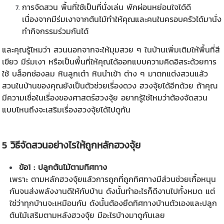
การจัดสวน พื้นที่ใช้เป็นที่นั่งเล่น พักผ่อนหย่อนใจได้ดี
เนื่องจากมีร่มเงาจากต้นไม้ทำให้คุณและคนในครอบครัวได้มานั่ง
ทำกิจกรรมร่วมกันได้
และคุณรู้ไหมว่า สวนนอกจากจะให้มุมสวย ๆ ในบ้านเพิ่มเติมให้พื้นที่สี
เขียว มีร่มเงา หรือเป็นพื้นที่ให้คุณได้ออกแบบความคิดอิสระด้วยการ
ใช้
บล็อกช่องลม
หินลูกเต๋า หินนำเข้า ต่าง ๆ มาตกแต่งสวนแล้ว
สวนในบ้านของคุณยังเป็นตัวช่วยเรื่องดวง ฮวงจุ้ยได้อีกด้วย ถ้าคุณ
มีความเชื่อในเรื่องของศาสตร์ฮวงจุ้ย อยากรู้ใช่ไหมว่าต้องจัดสวน
แบบไหนถึงจะเสริมเรื่องฮวงจุ้ยได้ไปดูกัน
5 วิธีจัดสวนอย่างไรให้ถูกหลักฮวงจุ้ย
ข้อ1 : ปลูกต้นไม้ตามทิศทาง
เพราะ ตามหลักฮวงจุ้ยแล้วการถูกที่ถูกทิศทางมีส่วนช่วยเกื้อหนุน
กันจนส่งพลังงานดีให้กับบ้าน ดังนั้นทำอะไรก็ดีงานไปทั้งหมด แต่
ใช่ว่าทุกบ้านจะเหมือนกัน ดังนั้นต้องยึดทิศทางบ้านตัวเองและปลูก
ต้นไม้เสริมตามหลังฮวงจุ้ย มีอะไรบ้างมาดูกันเลย