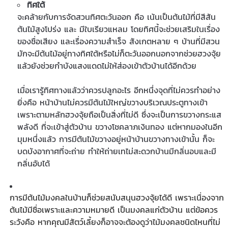
ทิศใต้
จะคล้ายกับการจัดสวนทิศตะวันออก คือ เน้นเป็นต้นไม้ที่มีสีสัน
ต้นไม้สูงโปร่ง และ มีใบเรียวแหลม โดยทิศนี้จะช่วยเสริมในเรื่อง
ของชื่อเสียง และเรื่องความสำเร็จ สังเกตหลาย ๆ บ้านที่มีสวน
มักจะมีต้นไม้อยู่ทางทิศใต้หรือไม่ก็ตะวันออกนอกจากช่วยฮวงจุ้ย
แล้วยังช่วยกำบังแสงแดดไม่ให้ส่องเข้าตัวบ้านได้อีกด้วย
เมื่อเรารู้ทิศทางแล้วว่าควรปลูกอะไร อีกหนึ่งจุดที่ไม่ควรทำอย่าง
ยิ่งคือ หน้าบ้านไม่ควรมีต้นไม้ใหญ่ขวางบริเวณประตูทางเข้า
เพราะตามหลักฮวงจุ้ยถือเป็นสิ่งที่ไม่ดี ซึ่งจะเป็นการขวางกระแส
พลังดี ที่จะเข้าสู่ตัวบ้าน ขวางโชคลาภเงินทอง แต่หากมองในอีก
มุมหนึ่งแล้ว การมีต้นไม้ขวางอยู่หน้าบ้านขวางทางเข้านั้น ก็จะ
บดบังอากาศที่จะถ่าย ทำให้ถ่ายเทไม่สะดวกบ้านมีกลิ่นอบและมี
กลิ่นอับได้
การมีต้นไม้มงคลในบ้านก็ช่วยสนับสนุนฮวงจุ้ยได้ดี เพราะเนื่องจาก
ต้นไม้มีชื่อเพราะและความหมายดี เป็นมงคลแก่ตัวบ้าน แต่ข้อควร
ระวังคือ หากคุณมีสัตว์เลี้ยงก็อาจจะต้องดูว่าไม้มงคลชนิดไหนที่ไม่