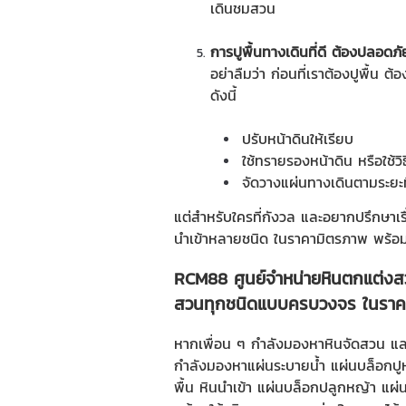
เดินชมสวน
การปูพื้นทางเดินที่ดี ต้องปลอด
อย่าลืมว่า ก่อนที่เราต้องปูพื้น 
ดังนี้
ปรับหน้าดินให้เรียบ
ใช้ทรายรองหน้าดิน หรือใช้วิธ
จัดวางแผ่นทางเดินตามระยะ
แต่สำหรับใครที่กังวล และอยากปรึกษา
นำเข้าหลายชนิด ในราคามิตรภาพ พร้อมใ
RCM88 ศูนย์จำหน่ายหินตกแต่งสว
สวนทุกชนิดแบบครบวงจร ในราค
หากเพื่อน ๆ กำลังมองหา
หินจัดสวน
และ
กำลังมองหาแผ่นระบายน้ำ แผ่นบล็อกปูหญ
พื้น
หินนำเข้า แผ่นบล็อกปลูกหญ้า แผ่