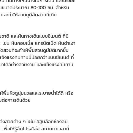
หน ทิศทางไหนบ้างในการเดิน และมีระยะ
แผ่นขนาดประมาณ 80-100 ซม. สำหรับ
ละทำให้สวนดูมีสัดส่วนที่เดิน
ชาติ และหินทางเดินแบบซีเมนต์ ที่มี
ก เช่น
หินคอบเบิ้ล
แกรนิตเน็ต
หินดำเงา
จัดสวน
ที่จะทำให้พื้นสวนดูมีมิติมากขึ้น
มแข็งแรงทนทานนี่น้อยกว่าแบบซีเมนต์ ที่
กมาได้อย่างสวยงาม และแข็งแรงทนทาน
ห้พื้นผิวดูนุ่มนวลและระบายน้ำได้ดี หรือ
ายต่อการเดินด้วย
ต่งสวยต่าง ๆ เช่น อิฐ
บล็อกช่องลม
ื่อให้รู้สึกโปร่งโล่ง สบายตาเวลาที่