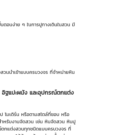
ดยขั้นตอนง่าย ๆ ในการปูทางเดินในสวน มี
งสวนนำเข้าแบบครบวงจร ที่จำหน่ายหิน
ำ อิฐแปะผนัง และอุปกรณ์ตกแต่ง
รป โมเดิร์น หรือตามสไตล์ที่ชอบ หรือ
้าสำหรับงานจัดสวน เช่น หินจัดสวน
หินปู
ณ์ตกแต่งสวนทุกชนิดแบบครบวงจร ที่