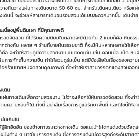
นจัดสวน
ก่อนอื่นเราควรวางแผนทิศทางในการเดินในสวนก่อน ว่ามีมุมไ
วควรวางหินวางแผ่นทางเดินขนาด 50-60 ซม. สำหรับเดินคนเดียว หรือ
งเดินนี้ จะช่วยให้สามารถเดินชมรอบสวนได้แบบสะดวกมากขึ้น เดินง่าย แ
เบื้องปูพื้นดินเผา ที่มีคุณภาพดี
กรวดจัดสวน
ที่ได้รับความนิยมในตลาดจะมีด้วยกัน 2 แบบก็คือ หินธรรม
แตกต่างกัน หลาย ๆ ร้านที่ขายหินธรรมชาติ ก็จะมีหินหลากหลายให้เลือ
้อดีก็คือ จะทำให้สวนดูมีความสวยงามแบบโดดเด่น เช่น คอบเบิ้ล เน็ต
หิน
ิในการกักเก็บความชื้น ทำให้สวนดูร่มเย็น แต่มีข้อเสียในเรื่องของควา
ลือกร้านขาย
หินจัดสวน
คุณภาพดี ที่จะทำให้เราสามารถตกแต่งสวนออ
งเดิน
งแผ่นทางเดินเพื่อความสวยงาม ไม่ว่าจะเลือกใช้
หินกรวดจัดสวน
ที่จะทำใ
มความชอบก็ได้ ทั้งนี้ อย่าลืมเรื่องการดูแลรักษาพื้นที่ และดีไซน์ให้ง่
น่นเกินไป
รู้สึกอึดอัด ช่องข้างทางระหว่างทางเดิน ขอแนะนำให้ตกแต่งด้วยวัสดุแ
ผนังต่าง ๆ มาใช้ในการตกแต่ง ซึ่งการตกแต่งไม่ควรสูงถึงระดับสายตา เพ