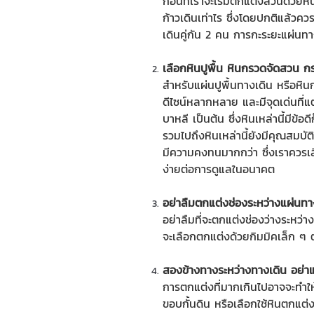
ก่อนที่เราจะเริ่มตกแต่งสวนด้วย
หิ
ก้าวเดินเท่าไร ซึ่งโดยปกติแล้
เดินคู่กัน 2 คน การกะระยะแผ่นทา
เลือก
หินปูพื้น
หินกรวดจัดสวน
กระ
สำหรับแผ่นปูพื้นทางเดิน หรือ
หิน
ดีไซน์หลากหลาย และมีจุดเด่นที่
บาหลี เป็นต้น ซึ่งหินเหล่านี้มีข
รวมไปถึงหินเหล่านี้ยังมีคุณสมบัต
มีความคงทนมากกว่า ซึ่งเราควรเ
ง่ายต่อการดูแลในอนาคต
อย่าลืมตกแต่งช่องระหว่างแผ่นทา
อย่าลืมที่จะตกแต่งช่องว่างระหว่า
จะเลือกตกแต่งด้วยกิมมิคเล็ก ๆ ตา
สองข้างทางระหว่างทางเดิน อย่าแ
การตกแต่งที่มากเกินไปอาจจะทำให้
ขอบกั้นดิน
หรือเลือกใช้หินตกแต่ง