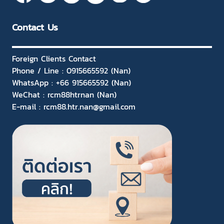
Contact Us
Foreign Clients Contact
Phone / Line : 0915665592 (Nan)
WhatsApp : +66 915665592 (Nan)
WeChat : rcm88htrnan (Nan)
E-mail : rcm88.htr.nan@gmail.com