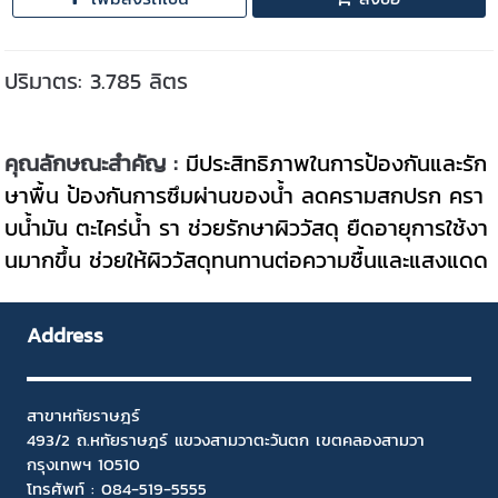
ปริมาตร: 3.785 ลิตร
คุณลักษณะสำคัญ :
มีประสิทธิภาพในการป้องกันและรัก
ษาพื้น ป้องกันการซึมผ่านของน้ำ ลดครามสกปรก ครา
บน้ำมัน ตะไคร่น้ำ รา ช่วยรักษาผิววัสดุ ยืดอายุการใช้งา
นมากขึ้น ช่วยให้ผิววัสดุทนทานต่อความชื้นและแสงแดด
Address
สาขาหทัยราษฎร์
493/2 ถ.หทัยราษฎร์ แขวงสามวาตะวันตก เขตคลองสามวา
กรุงเทพฯ 10510
โทรศัพท์ :
084-519-5555