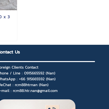
40 x 3
ontact Us
oreign Clients Contact
hone / Line : 0915665592 (Nan)
hatsApp : +66 915665592 (Nan)
eChat : rcm88htrnan (Nan)
-mail : rcm88.htr.nan@gmail.com