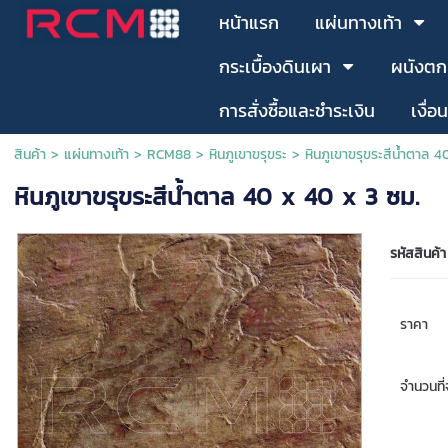
หน้าแรก
แผ่นทางเท้า
กระเบื้องดินเผา
ผนังตก
การสั่งซื้อและชำระเงิน
เงื่อ
สินค้า
>
แผ่นทางเท้า
>
RCM88
>
หินภูเขาขรุขระ
> หินภูเขาขรุขระสีน้ำตาล 
หินภูเขาขรุขระสีน้ำตาล 40 x 40 x 3 ซม.
รหัสสินค้า
ราคา
จำนวนที่จ