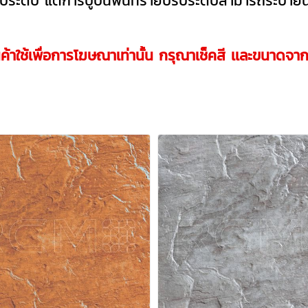
บระดับ แต่การปูบนพื้นทรายปรับระดับสามารถระบายน้
นค้าใช้เพื่อการโฆษณาเท่านั้น กรุณาเช็คสี เเละขนาดจา