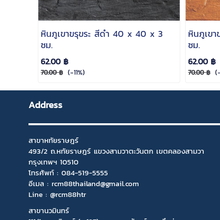
หินภูเขาขรุขระ สีดำ 40 x 40 x 3
หินภูเขา
ซม.
ซม.
62.00 ฿
62.00 ฿
(-11%)
(-
70.00 ฿
70.00 ฿
Address
สาขาหทัยราษฎร์
493/2 ถ.หทัยราษฎร์ แขวงสามวาตะวันตก เขตคลองสามวา
กรุงเทพฯ 10510
โทรศัพท์ :
084-519-5555
อีเมล :
rcm88thailand@gmail.com
Line : @rcm88htr
สาขานวมินทร์