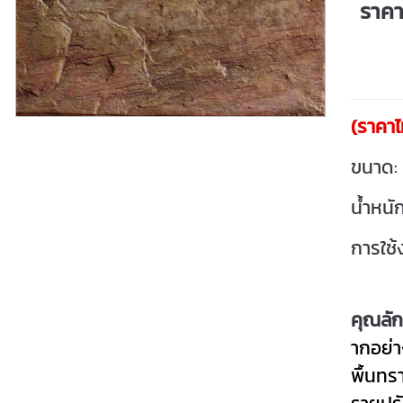
ราค
(ราคาไ
ขนาด:
น้ำหนั
การใช้
คุณลั
ากอย่า
พื้นทร