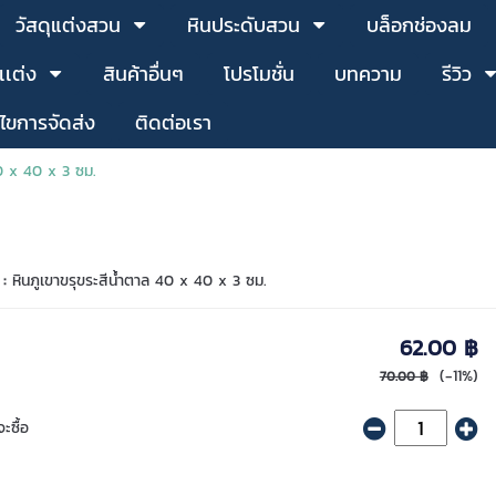
วัสดุแต่งสวน
หินประดับสวน
บล็อกช่องลม
เเต่ง
สินค้าอื่นๆ
โปรโมชั่น
บทความ
รีวิว
นไขการจัดส่ง
ติดต่อเรา
40 x 40 x 3 ซม.
 :
หินภูเขาขรุขระสีน้ำตาล 40 x 40 x 3 ซม.
62.00 ฿
(-11%)
70.00 ฿
ะซื้อ