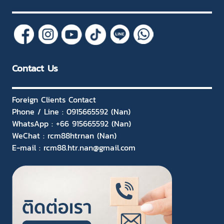
Contact Us
Foreign Clients Contact
Phone / Line : 0915665592 (Nan)
WhatsApp : +66 915665592 (Nan)
WeChat : rcm88htrnan (Nan)
E-mail : rcm88.htr.nan@gmail.com