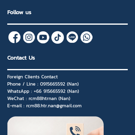
Follow us
Contact Us
Foreign Clients Contact
Phone / Line : 0915665592 (Nan)
WhatsApp : +66 915665592 (Nan)
WeChat : rcm88htrnan (Nan)
E-mail : rcm88.htr.nan@gmail.com