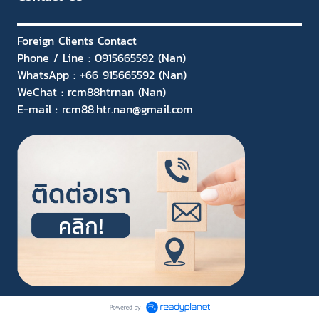
Foreign Clients Contact
Phone / Line : 0915665592 (Nan)
WhatsApp : +66 915665592 (Nan)
WeChat : rcm88htrnan (Nan)
E-mail : rcm88.htr.nan@gmail.com