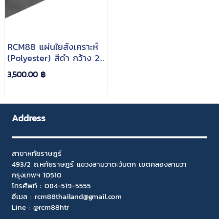
RCM88 แผ่นใยสังเคราะห์
(Polyester) สีดำ กว้าง 2
ม. ยาว 50 ม. หนา 170
3,500.00 ฿
gsm (แบบม้วน)
Address
สาขาหทัยราษฎร์
493/2 ถ.หทัยราษฎร์ แขวงสามวาตะวันตก เขตคลองสามวา
กรุงเทพฯ 10510
โทรศัพท์ :
084-519-5555
อีเมล :
rcm88thailand@gmail.com
Line : @rcm88htr