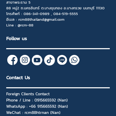
สาขาพระราม 5
88 หมู่2 ถ.นครอินทร์ ต.บางขุนกอง อ.บางกรวย นนทบุรี 11130
โทรศัพท์ :
086-341-0989
,
084-519-5555
อีเมล :
rcm88thailand@gmail.com
Line :
@rcm-88
Follow us
Contact Us
Foreign Clients Contact
Phone / Line : 0915665592 (Nan)
WhatsApp : +66 915665592 (Nan)
WeChat : rcm88htrnan (Nan)