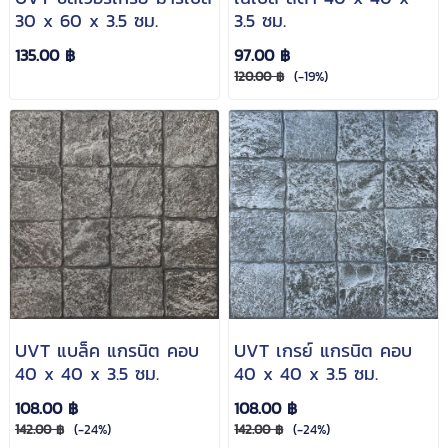
30 x 60 x 3.5 ซม.
3.5 ซม.
135.00 ฿
97.00 ฿
120.00 ฿
(-19%)
UVT แบล็ค แกรนิต คอบ
UVT เกรย์ แกรนิต คอบ
40 x 40 x 3.5 ซม.
40 x 40 x 3.5 ซม.
108.00 ฿
108.00 ฿
142.00 ฿
(-24%)
142.00 ฿
(-24%)