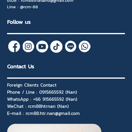
อีเมล :
rcm88thailand@gmail.com
Line :
@rcm-88
Follow us
Contact Us
Foreign Clients Contact
Phone / Line : 0915665592 (Nan)
WhatsApp : +66 915665592 (Nan)
WeChat : rcm88htrnan (Nan)
E-mail : rcm88.htr.nan@gmail.com