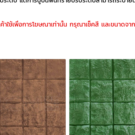
บระดับ แต่การปูบนพื้นทรายปรับระดับสามารถระบายน้
นค้าใช้เพื่อการโฆษณาเท่านั้น กรุณาเช็คสี เเละขนาดจา