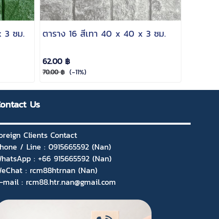
x 3 ซม.
ตาราง 16 สีเทา 40 x 40 x 3 ซม.
62.00 ฿
(-11%)
70.00 ฿
ontact Us
oreign Clients Contact
hone / Line : 0915665592 (Nan)
hatsApp : +66 915665592 (Nan)
eChat : rcm88htrnan (Nan)
-mail : rcm88.htr.nan@gmail.com