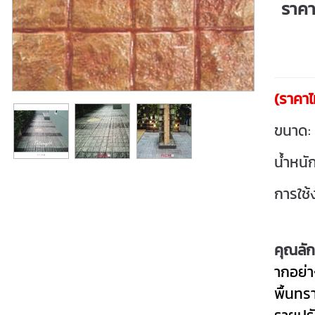
ราค
(ราคาไ
ขนาด:
น้ำหนั
การใช้
คุณลั
ากอย่า
พื้นทร