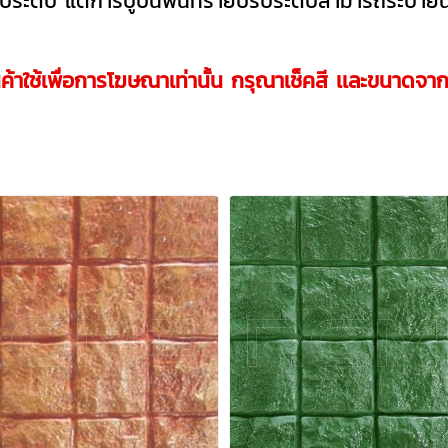
บระดับ แต่การปูบนพื้นทรายปรับระดับสามารถระบายน้
นค้าใช้เพื่อการโฆษณาเท่านั้น กรุณาเช็คสี เเละขนาดจา