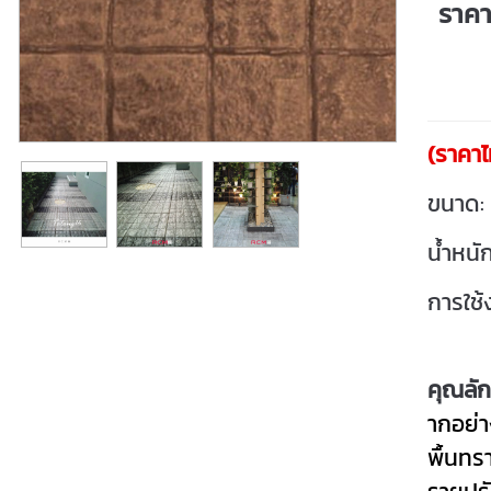
ราค
(ราคาไ
ขนาด:
น้ำหนั
การใช้
คุณลั
ากอย่า
พื้นทร