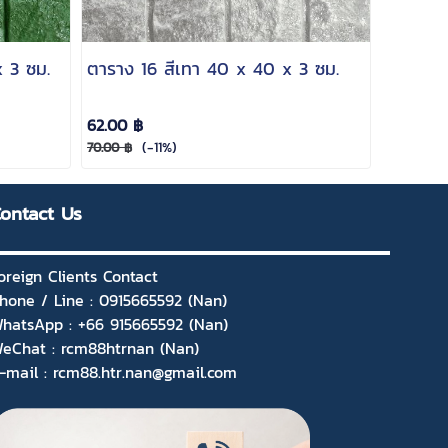
x 3 ซม.
ตาราง 16 สีเทา 40 x 40 x 3 ซม.
62.00 ฿
(-11%)
70.00 ฿
ontact Us
oreign Clients Contact
hone / Line : 0915665592 (Nan)
hatsApp : +66 915665592 (Nan)
eChat : rcm88htrnan (Nan)
-mail : rcm88.htr.nan@gmail.com